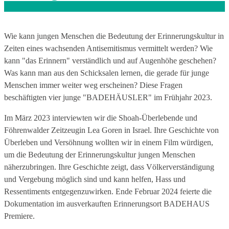
1
8
2
Wie kann jungen Menschen die Bedeutung der Erinnerungskultur in
5
Zeiten eines wachsenden Antisemitismus vermittelt werden? Wie
1
kann "das Erinnern" verständlich und auf Augenhöhe geschehen?
5
Was kann man aus den Schicksalen lernen, die gerade für junge
Menschen immer weiter weg erscheinen? Diese Fragen
o
beschäftigten vier junge "BADEHÄUSLER" im Frühjahr 2023.
l
Im März 2023 interviewten wir die Shoah-Überlebende und
f
Föhrenwalder Zeitzeugin Lea Goren in Israel. Ihre Geschichte von
r
Überleben und Versöhnung wollten wir in einem Film würdigen,
a
um die Bedeutung der Erinnerungskultur jungen Menschen
t
näherzubringen. Ihre Geschichte zeigt, dass Völkerverständigung
s
und Vergebung möglich sind und kann helfen, Hass und
h
Ressentiments entgegenzuwirken. Ende Februar 2024 feierte die
a
Dokumentation im ausverkauften Erinnerungsort BADEHAUS
u
Premiere.
s