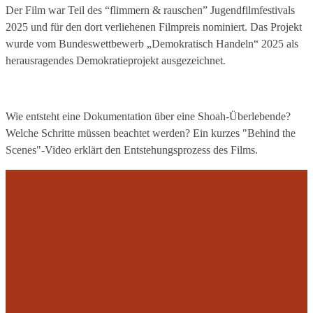
e
Der Film war Teil des “flimmern & rauschen” Jugendfilmfestivals
n
2025 und für den dort verliehenen Filmpreis nominiert. Das Projekt
wurde vom Bundeswettbewerb „Demokratisch Handeln“ 2025 als
herausragendes Demokratieprojekt ausgezeichnet.
4
9
(
0
Wie entsteht eine Dokumentation über eine Shoah-Überlebende?
)
Welche Schritte müssen beachtet werden? Ein kurzes "Behind the
8
Scenes"-Video erklärt den Entstehungsprozess des Films.
1
7
1
Slide
2
5
7
2
5
0