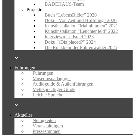
BADEHAUS-Team
Projekte
Buch “LebensBilder” 2020
Doku "Von Zeit und Hoffnung" 2020
Kunstinstallation "Mahnblumen" 2021
Kunstinstallation "Leuchtenfeld" 2022
Interviewreise Israel 2023
Doku "(Dis)placed?" 2024
Die Rückkehr der Föhrenwalder 2025
Führungen
Führungen
Museumspädagogik
Audioguide & Außenführungen
Mehrsprachiger Guide
Leichte Sprache
Aktuelles
Neuigkeiten
Veranstaltungen
Pressestimmen