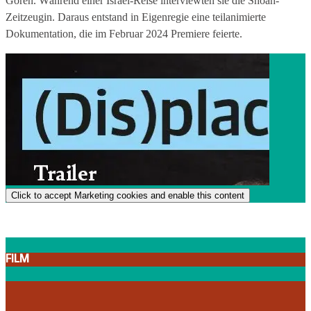
Goren. Während einer Israel-Reise interviewten sie die Shoah-
Zeitzeugin. Daraus entstand in Eigenregie eine teilanimierte
Dokumentation, die im Februar 2024 Premiere feierte.
r
i
e
r
Click to accept Marketing cookies and enable this content
g
s
o
FILM
r
t