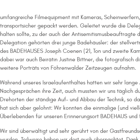
umfangreiche Filmequipment mit Kameras, Scheinwerfern, S
transportsicher gepackt werden. Geleitet wurde die Deleg
halten sollte, zu der auch der Antisemitismusbeauftragte
Delegation gehörten drei junge Badehäusler: der stellver
des BADEHAUSES Joseph Coenen (21, Ton und zweite Kamer
dabei war auch Beirätin Justine Bittner, die fotografisch 
weitere Porträts von Föhrenwalder Zeitzeugen aufnahm.
Während unseres Israelaufenthaltes hatten wir sehr lange
Nachgesprächen ihre Zeit, auch mussten wir uns täglich d
Drehorten der ständige Auf- und Abbau der Technik, so das
hat sich aber gelohnt: Wir konnten die einmalige (und vie
Überlebenden für unseren Erinnerungsort BADEHAUS und fü
Wir sind überwältigt und sehr gerührt von der Gastfreunds
wurden. Teilweise haben wir dort auch übernachtet. Dank 