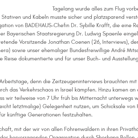
Tagelang wurde alles zum Flug vorbe
tativen und Kabeln musste sicher und platzsparend versta
ation von BADEHAUS-Chefin Dr. Sybille Krafft, die eine R
 der Bayerischen Staatsregierung Dr. Ludwig Spaenle einge
tretende Vorsitzende Jonathan Coenen (26, Interviews), d
a) sowie unser ehemaliger Bundesfreiwillige André Mitsc
die Reise dokumentierte und für unser Buch- und Ausstellun
 Arbeitstage, denn die Zeitzeugeninterviews brauchten mit
urch das Verkehrschaos in Israel kämpfen. Hinzu kamen an 
s wir teilweise von 7 Uhr früh bis Mitternacht unterwegs w
lleicht letztmalige) Gelegenheit nutzen, um Schicksale von
r künftige Generationen festzuhalten.
chaft, mit der wir von allen Föhrenwaldern in ihren Priva
der hervorragenden Organisation durch Shoshana Bellen, d