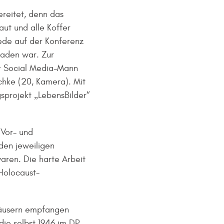
reitet, denn das
ut und alle Koffer
ede auf der Konferenz
laden war. Zur
er Social Media-Mann
hke (20, Kamera). Mit
gsprojekt „LebensBilder“
 Vor- und
den jeweiligen
aren. Die harte Arbeit
 Holocaust-
thäusern empfangen
ie selbst 1946 im DP-