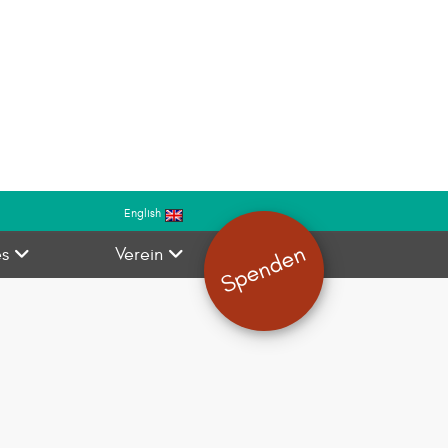
English
Spenden
es
Verein