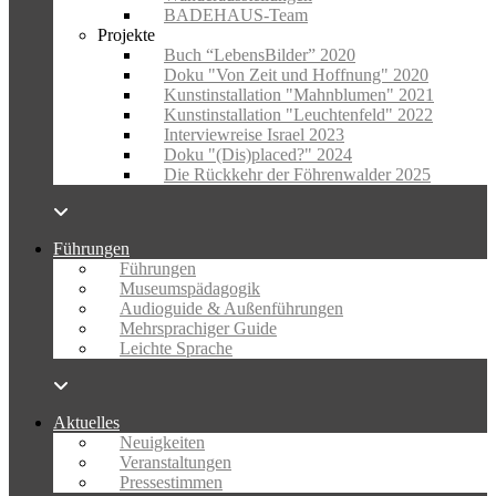
BADEHAUS-Team
Projekte
Buch “LebensBilder” 2020
Doku "Von Zeit und Hoffnung" 2020
Kunstinstallation "Mahnblumen" 2021
Kunstinstallation "Leuchtenfeld" 2022
Interviewreise Israel 2023
Doku "(Dis)placed?" 2024
Die Rückkehr der Föhrenwalder 2025
Führungen
Führungen
Museumspädagogik
Audioguide & Außenführungen
Mehrsprachiger Guide
Leichte Sprache
Aktuelles
Neuigkeiten
Veranstaltungen
Pressestimmen