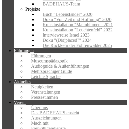
BADEHAUS-Team
Projekte
Buch “LebensBilder” 2020
Doku "Von Zeit und Hoffnung" 2020
Kunstinstallation "Mahnblumen" 2021
Kunstinstallation "Leuchtenfeld" 2022
Interviewreise Israel 2023
Doku "(Dis)placed?" 2024
Die Rückkehr der Föhrenwalder 2025
Führungen
Führungen
Museumspädagogik
Audioguide & Außenführungen
Mehrsprachiger Guide
Leichte Sprache
Aktuelles
Neuigkeiten
Veranstaltungen
Pressestimmen
Verein
Über uns
Das BADEHAUS ensteht
Auszeichnungen
Mach mit
Freiwilligendienste