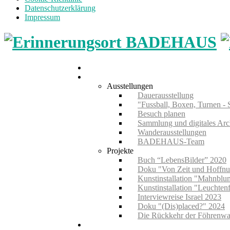
Datenschutzerklärung
Impressum
Home
Museum
Ausstellungen
Dauerausstellung
"Fussball, Boxen, Turnen - 
Besuch planen
Sammlung und digitales Arc
Wanderausstellungen
BADEHAUS-Team
Projekte
Buch “LebensBilder” 2020
Doku "Von Zeit und Hoffn
Kunstinstallation "Mahnbl
Kunstinstallation "Leuchten
Interviewreise Israel 2023
Doku "(Dis)placed?" 2024
Die Rückkehr der Föhrenwa
Führungen