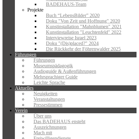
BADEHAUS-Team
Projekte
Buch “LebensBilder” 2020
Doku "Von Zeit und Hoffnung" 2020
Kunstinstallation "Mahnblumen" 2021
Kunstinstallation "Leuchtenfeld" 2022
Interviewreise Israel 2023
Doku "(Dis)placed?" 2024
Die Rückkehr der Föhrenwalder 2025
Führungen
Führungen
Museumspädagogik
Audioguide & Außenführungen
Mehrsprachiger Guide
Leichte Sprache
Aktuelles
Neuigkeiten
Veranstaltungen
Pressestimmen
Verein
Über uns
Das BADEHAUS ensteht
Auszeichnungen
Mach mit
Freiwilligendienste