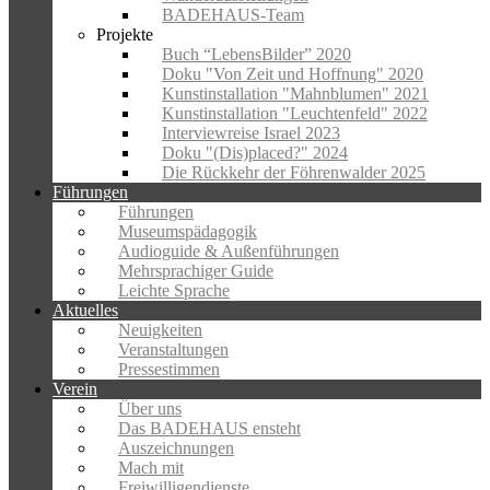
BADEHAUS-Team
Projekte
Buch “LebensBilder” 2020
Doku "Von Zeit und Hoffnung" 2020
Kunstinstallation "Mahnblumen" 2021
Kunstinstallation "Leuchtenfeld" 2022
Interviewreise Israel 2023
Doku "(Dis)placed?" 2024
Die Rückkehr der Föhrenwalder 2025
Führungen
Führungen
Museumspädagogik
Audioguide & Außenführungen
Mehrsprachiger Guide
Leichte Sprache
Aktuelles
Neuigkeiten
Veranstaltungen
Pressestimmen
Verein
Über uns
Das BADEHAUS ensteht
Auszeichnungen
Mach mit
Freiwilligendienste