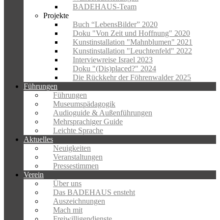
BADEHAUS-Team
Projekte
Buch “LebensBilder” 2020
Doku "Von Zeit und Hoffnung" 2020
Kunstinstallation "Mahnblumen" 2021
Kunstinstallation "Leuchtenfeld" 2022
Interviewreise Israel 2023
Doku "(Dis)placed?" 2024
Die Rückkehr der Föhrenwalder 2025
Führungen
Führungen
Museumspädagogik
Audioguide & Außenführungen
Mehrsprachiger Guide
Leichte Sprache
Aktuelles
Neuigkeiten
Veranstaltungen
Pressestimmen
Verein
Über uns
Das BADEHAUS ensteht
Auszeichnungen
Mach mit
Freiwilligendienste