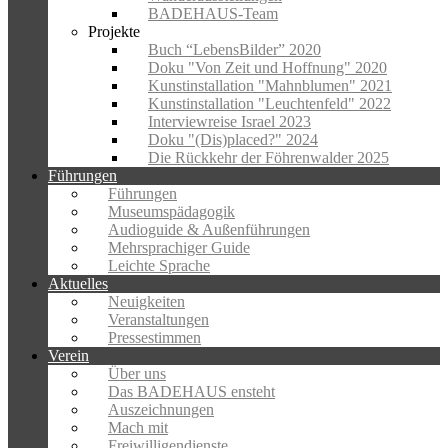
BADEHAUS-Team
Projekte
Buch “LebensBilder” 2020
Doku "Von Zeit und Hoffnung" 2020
Kunstinstallation "Mahnblumen" 2021
Kunstinstallation "Leuchtenfeld" 2022
Interviewreise Israel 2023
Doku "(Dis)placed?" 2024
Die Rückkehr der Föhrenwalder 2025
Führungen
Führungen
Museumspädagogik
Audioguide & Außenführungen
Mehrsprachiger Guide
Leichte Sprache
Aktuelles
Neuigkeiten
Veranstaltungen
Pressestimmen
Verein
Über uns
Das BADEHAUS ensteht
Auszeichnungen
Mach mit
Freiwilligendienste