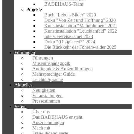
BADEHAUS-Team
Projekte
Buch “LebensBilder” 2020
Doku "Von Zeit und Hoffnung" 2020
Kunstinstallation "Mahnblumen" 2021
Kunstinstallation "Leuchtenfeld" 2022
Interviewreise Israel 2023
Doku "(Dis)placed?" 2024
Die Rückkehr der Föhrenwalder 2025
Führungen
Führungen
Museumspädagogik
Audioguide & Außenführungen
Mehrsprachiger Guide
Leichte Sprache
Aktuelles
Neuigkeiten
Veranstaltungen
Pressestimmen
Verein
Über uns
Das BADEHAUS ensteht
Auszeichnungen
Mach mit
Freiwilligendienste