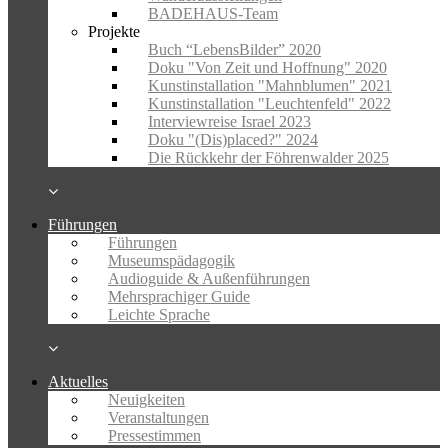
BADEHAUS-Team
Projekte
Buch “LebensBilder” 2020
Doku "Von Zeit und Hoffnung" 2020
Kunstinstallation "Mahnblumen" 2021
Kunstinstallation "Leuchtenfeld" 2022
Interviewreise Israel 2023
Doku "(Dis)placed?" 2024
Die Rückkehr der Föhrenwalder 2025
Führungen
Führungen
Museumspädagogik
Audioguide & Außenführungen
Mehrsprachiger Guide
Leichte Sprache
Aktuelles
Neuigkeiten
Veranstaltungen
Pressestimmen