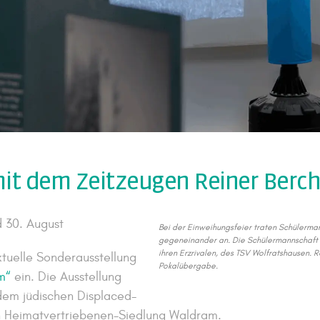
it dem Zeitzeugen Reiner Berch
d 30. August
Bei der Einweihungsfeier traten Schülerman
gegeneinander an. Die Schülermannschaft
ihren Erzrivalen, des TSV Wolfratshausen. R
tuelle Sonderausstellung
Pokalübergabe.
m“
ein. Die Ausstellung
 dem jüdischen Displaced-
n Heimatvertriebenen-Siedlung Waldram.