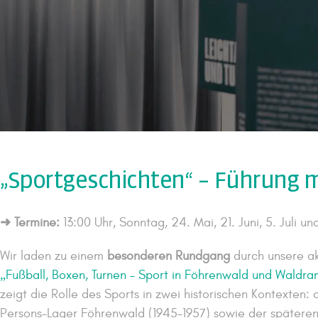
„Sportgeschichten“ – Führung m
➜ Termine:
13:00 Uhr, Sonntag, 24. Mai, 21. Juni, 5. Juli un
Wir laden zu einem
besonderen Rundgang
durch unsere ak
„Fußball, Boxen, Turnen – Sport in Föhrenwald und Waldra
zeigt die Rolle des Sports in zwei historischen Kontexten:
Persons-Lager Föhrenwald (1945–1957) sowie der spätere