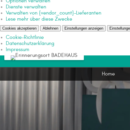
Optionen verwalten
Dienste verwalten
Verwalten von {vendor_count}-Lieferanten
Lese mehr über diese Zwecke
Cookies akzeptieren
Ablehnen
Einstellungen anzeigen
Einstellung
Cookie-Richtlinie
Datenschutzerklärung
Impressum
Home