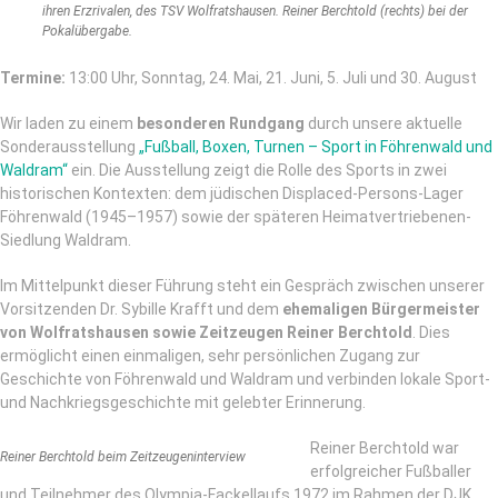
ihren Erzrivalen, des TSV Wolfratshausen. Reiner Berchtold (rechts) bei der
Pokalübergabe.
Termine:
13:00 Uhr, Sonntag, 24. Mai, 21. Juni, 5. Juli und 30. August
Wir laden zu einem
besonderen Rundgang
durch unsere aktuelle
Sonderausstellung
„Fußball, Boxen, Turnen – Sport in Föhrenwald und
Waldram“
ein. Die Ausstellung zeigt die Rolle des Sports in zwei
historischen Kontexten: dem jüdischen Displaced-Persons-Lager
Föhrenwald (1945–1957) sowie der späteren Heimatvertriebenen-
Siedlung Waldram.
Im Mittelpunkt dieser Führung steht ein Gespräch zwischen unserer
Vorsitzenden Dr. Sybille Krafft und dem
ehemaligen Bürgermeister
von Wolfratshausen sowie Zeitzeugen Reiner Berchtold
. Dies
ermöglicht einen einmaligen, sehr persönlichen Zugang zur
Geschichte von Föhrenwald und Waldram und verbinden lokale Sport-
und Nachkriegsgeschichte mit gelebter Erinnerung.
Reiner Berchtold war
Reiner Berchtold beim Zeitzeugeninterview
erfolgreicher Fußballer
und Teilnehmer des Olympia-Fackellaufs 1972 im Rahmen der DJK