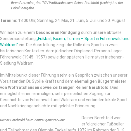
ihren Erzrivalen, des TSV Wolfratshausen. Reiner Berchtold (rechts) bei der
Pokalübergabe.
Termine:
13:00 Uhr, Sonntag, 24. Mai, 21. Juni, 5. Juli und 30. August
Wir laden zu einem
besonderen Rundgang
durch unsere aktuelle
Sonderausstellung
„Fußball, Boxen, Turnen – Sport in Föhrenwald und
Waldram“
ein. Die Ausstellung zeigt die Rolle des Sports in zwei
historischen Kontexten: dem jüdischen Displaced-Persons-Lager
Föhrenwald (1945–1957) sowie der späteren Heimatvertriebenen-
Siedlung Waldram.
Im Mittelpunkt dieser Führung steht ein Gespräch zwischen unserer
Vorsitzenden Dr. Sybille Krafft und dem
ehemaligen Bürgermeister
von Wolfratshausen sowie Zeitzeugen Reiner Berchtold
. Dies
ermöglicht einen einmaligen, sehr persönlichen Zugang zur
Geschichte von Föhrenwald und Waldram und verbinden lokale Sport-
und Nachkriegsgeschichte mit gelebter Erinnerung.
Reiner Berchtold war
Reiner Berchtold beim Zeitzeugeninterview
erfolgreicher Fußballer
und Teilnehmer des Olympia-Fackellaufs 1972 im Rahmen der DJK