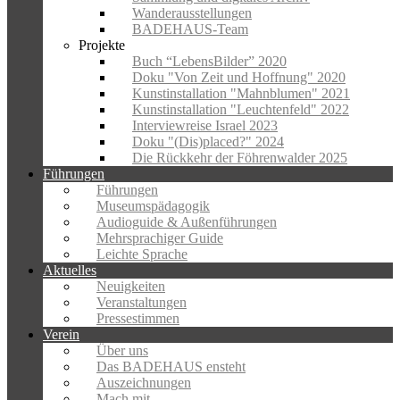
Wanderausstellungen
BADEHAUS-Team
Projekte
Buch “LebensBilder” 2020
Doku "Von Zeit und Hoffnung" 2020
Kunstinstallation "Mahnblumen" 2021
Kunstinstallation "Leuchtenfeld" 2022
Interviewreise Israel 2023
Doku "(Dis)placed?" 2024
Die Rückkehr der Föhrenwalder 2025
Führungen
Führungen
Museumspädagogik
Audioguide & Außenführungen
Mehrsprachiger Guide
Leichte Sprache
Aktuelles
Neuigkeiten
Veranstaltungen
Pressestimmen
Verein
Über uns
Das BADEHAUS ensteht
Auszeichnungen
Mach mit