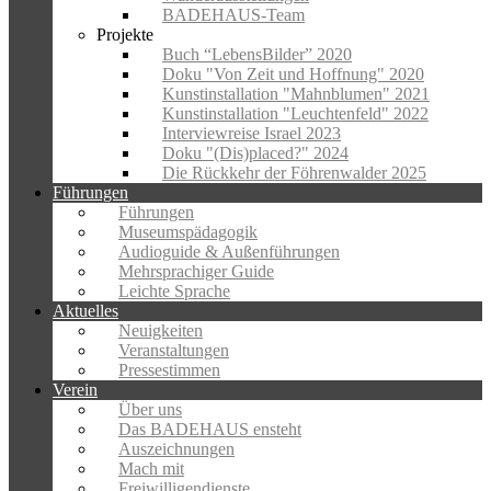
BADEHAUS-Team
Projekte
Buch “LebensBilder” 2020
Doku "Von Zeit und Hoffnung" 2020
Kunstinstallation "Mahnblumen" 2021
Kunstinstallation "Leuchtenfeld" 2022
Interviewreise Israel 2023
Doku "(Dis)placed?" 2024
Die Rückkehr der Föhrenwalder 2025
Führungen
Führungen
Museumspädagogik
Audioguide & Außenführungen
Mehrsprachiger Guide
Leichte Sprache
Aktuelles
Neuigkeiten
Veranstaltungen
Pressestimmen
Verein
Über uns
Das BADEHAUS ensteht
Auszeichnungen
Mach mit
Freiwilligendienste