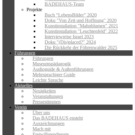
BADEHAUS-Team
Projekte
Buch “LebensBilder” 2020
Doku "Von Zeit und Hoffnung" 2020
Kunstinstallation "Mahnblumen" 2021
Kunstinstallation "Leuchtenfeld" 2022
Interviewreise Israel 2023
Doku "(Dis)placed?" 2024
Die Rückkehr der Föhrenwalder 2025
Führungen
Führungen
Museumspädagogik
Audioguide & Außenführungen
Mehrsprachiger Guide
Leichte Sprache
Aktuelles
Neuigkeiten
Veranstaltungen
Pressestimmen
Verein
Über uns
Das BADEHAUS ensteht
Auszeichnungen
Mach mit
Freiwilligendienste