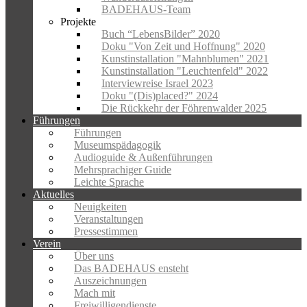
BADEHAUS-Team
Projekte
Buch “LebensBilder” 2020
Doku "Von Zeit und Hoffnung" 2020
Kunstinstallation "Mahnblumen" 2021
Kunstinstallation "Leuchtenfeld" 2022
Interviewreise Israel 2023
Doku "(Dis)placed?" 2024
Die Rückkehr der Föhrenwalder 2025
Führungen
Führungen
Museumspädagogik
Audioguide & Außenführungen
Mehrsprachiger Guide
Leichte Sprache
Aktuelles
Neuigkeiten
Veranstaltungen
Pressestimmen
Verein
Über uns
Das BADEHAUS ensteht
Auszeichnungen
Mach mit
Freiwilligendienste