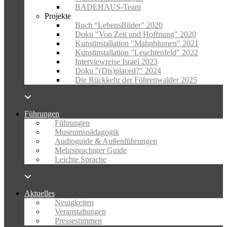
BADEHAUS-Team
Projekte
Buch “LebensBilder” 2020
Doku "Von Zeit und Hoffnung" 2020
Kunstinstallation "Mahnblumen" 2021
Kunstinstallation "Leuchtenfeld" 2022
Interviewreise Israel 2023
Doku "(Dis)placed?" 2024
Die Rückkehr der Föhrenwalder 2025
Führungen
Führungen
Museumspädagogik
Audioguide & Außenführungen
Mehrsprachiger Guide
Leichte Sprache
Aktuelles
Neuigkeiten
Veranstaltungen
Pressestimmen