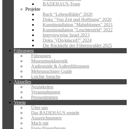
BADEHAUS-Team
Projekte
Buch “LebensBilder” 2020
Doku "Von Zeit und Hoffnung" 2020
Kunstinstallation "Mahnblumen" 2021
Kunstinstallation "Leuchtenfeld" 2022
Interviewreise Israel 2023
Doku "(Dis)placed?" 2024
Die Rückkehr der Föhrenwalder 2025
Führungen
Führungen
Museumspädagogik
Audioguide & Außenführungen
Mehrsprachiger Guide
Leichte Sprache
Aktuelles
Neuigkeiten
Veranstaltungen
Pressestimmen
Verein
Über uns
Das BADEHAUS ensteht
Auszeichnungen
Mach mit
Freiwilligendienste