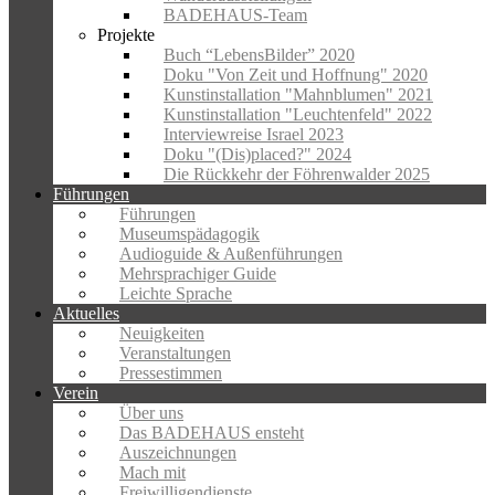
BADEHAUS-Team
Projekte
Buch “LebensBilder” 2020
Doku "Von Zeit und Hoffnung" 2020
Kunstinstallation "Mahnblumen" 2021
Kunstinstallation "Leuchtenfeld" 2022
Interviewreise Israel 2023
Doku "(Dis)placed?" 2024
Die Rückkehr der Föhrenwalder 2025
Führungen
Führungen
Museumspädagogik
Audioguide & Außenführungen
Mehrsprachiger Guide
Leichte Sprache
Aktuelles
Neuigkeiten
Veranstaltungen
Pressestimmen
Verein
Über uns
Das BADEHAUS ensteht
Auszeichnungen
Mach mit
Freiwilligendienste