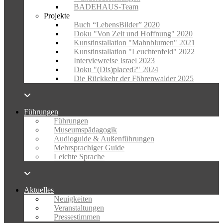
BADEHAUS-Team
Projekte
Buch “LebensBilder” 2020
Doku "Von Zeit und Hoffnung" 2020
Kunstinstallation "Mahnblumen" 2021
Kunstinstallation "Leuchtenfeld" 2022
Interviewreise Israel 2023
Doku "(Dis)placed?" 2024
Die Rückkehr der Föhrenwalder 2025
Führungen
Führungen
Museumspädagogik
Audioguide & Außenführungen
Mehrsprachiger Guide
Leichte Sprache
Aktuelles
Neuigkeiten
Veranstaltungen
Pressestimmen