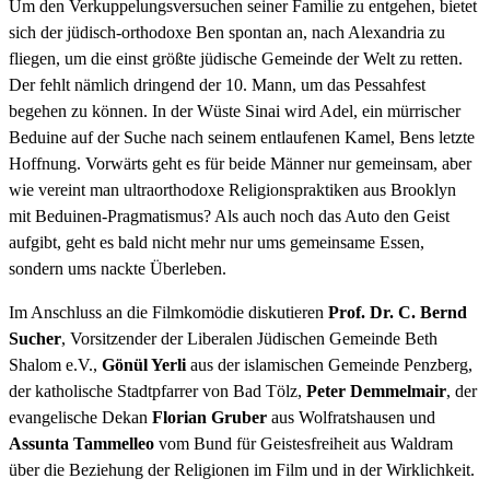
Um den Verkuppelungsversuchen seiner Familie zu entgehen, bietet
sich der jüdisch-orthodoxe Ben spontan an, nach Alexandria zu
fliegen, um die einst größte jüdische Gemeinde der Welt zu retten.
Der fehlt nämlich dringend der 10. Mann, um das Pessahfest
begehen zu können. In der Wüste Sinai wird Adel, ein mürrischer
Beduine auf der Suche nach seinem entlaufenen Kamel, Bens letzte
Hoffnung. Vorwärts geht es für beide Männer nur gemeinsam, aber
wie vereint man ultraorthodoxe Religionspraktiken aus Brooklyn
mit Beduinen-Pragmatismus? Als auch noch das Auto den Geist
aufgibt, geht es bald nicht mehr nur ums gemeinsame Essen,
sondern ums nackte Überleben.
Im Anschluss an die Filmkomödie diskutieren
Prof. Dr. C. Bernd
Sucher
, Vorsitzender der Liberalen Jüdischen Gemeinde Beth
Shalom e.V.,
Gönül Yerli
aus der islamischen Gemeinde Penzberg,
der katholische Stadtpfarrer von Bad Tölz,
Peter Demmelmair
, der
evangelische Dekan
Florian Gruber
aus Wolfratshausen und
Assunta Tammelleo
vom Bund für Geistesfreiheit aus Waldram
über die Beziehung der Religionen im Film und in der Wirklichkeit.