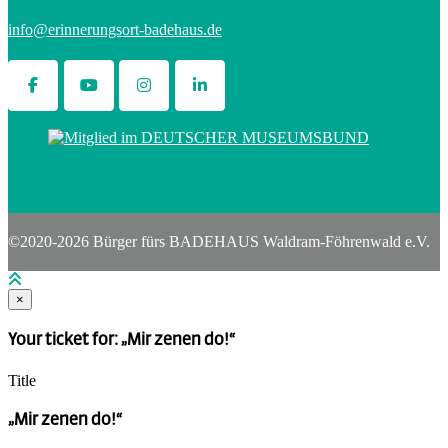
info@erinnerungsort-badehaus.de
©2020-2026 Bürger fürs BADEHAUS Waldram-Föhrenwald e.V.
×
Your ticket for: „Mir zenen do!“
Title
„Mir zenen do!“