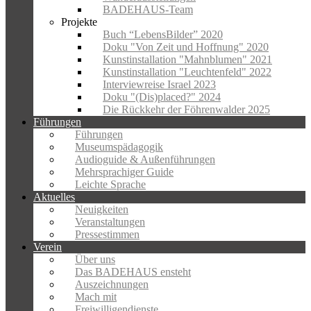
BADEHAUS-Team
Projekte
Buch “LebensBilder” 2020
Doku "Von Zeit und Hoffnung" 2020
Kunstinstallation "Mahnblumen" 2021
Kunstinstallation "Leuchtenfeld" 2022
Interviewreise Israel 2023
Doku "(Dis)placed?" 2024
Die Rückkehr der Föhrenwalder 2025
Führungen
Führungen
Museumspädagogik
Audioguide & Außenführungen
Mehrsprachiger Guide
Leichte Sprache
Aktuelles
Neuigkeiten
Veranstaltungen
Pressestimmen
Verein
Über uns
Das BADEHAUS ensteht
Auszeichnungen
Mach mit
Freiwilligendienste