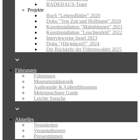
BADEHAUS-Team
Projekte
Buch “LebensBilder” 2020
Doku "Von Zeit und Hoffnung" 2020
Kunstinstallation "Mahnblumen" 2021
Kunstinstallation "Leuchtenfeld" 2022
Interviewreise Israel 2023
Doku "(Dis)placed?" 2024
Die Rückkehr der Föhrenwalder 2025
Führungen
Führungen
Museumspädagogik
Audioguide & Außenführungen
Mehrsprachiger Guide
Leichte Sprache
Aktuelles
Neuigkeiten
Veranstaltungen
Pressestimmen