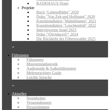
BADEHAUS-Team
Projekte
Buch “LebensBilder” 2020
Doku "Von Zeit und Hoffnung" 2020
Kunstinstallation "Mahnblumen" 2021
Kunstinstallation "Leuchtenfeld" 2022
Interviewreise Israel 2023
Doku "(Dis)placed?" 2024
Die Rückkehr der Föhrenwalder 2025
Führungen
Führungen
Museumspädagogik
Audioguide & Außenführungen
Mehrsprachiger Guide
Leichte Sprache
Aktuelles
Neuigkeiten
Veranstaltungen
Pressestimmen