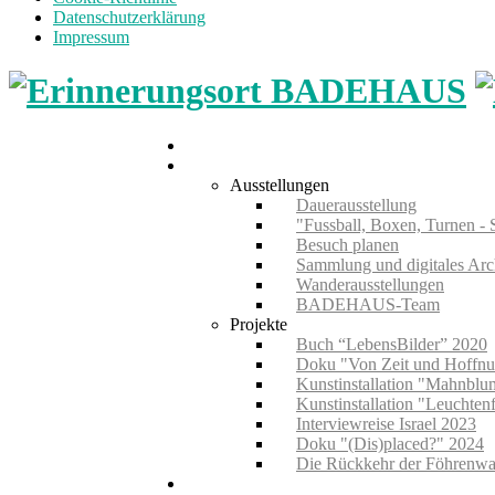
Datenschutzerklärung
Impressum
Home
Museum
Ausstellungen
Dauerausstellung
"Fussball, Boxen, Turnen - 
Besuch planen
Sammlung und digitales Arc
Wanderausstellungen
BADEHAUS-Team
Projekte
Buch “LebensBilder” 2020
Doku "Von Zeit und Hoffn
Kunstinstallation "Mahnbl
Kunstinstallation "Leuchten
Interviewreise Israel 2023
Doku "(Dis)placed?" 2024
Die Rückkehr der Föhrenwa
Führungen