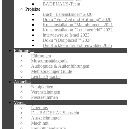
BADEHAUS-Team
Projekte
Buch “LebensBilder” 2020
Doku "Von Zeit und Hoffnung" 2020
Kunstinstallation "Mahnblumen" 2021
Kunstinstallation "Leuchtenfeld" 2022
Interviewreise Israel 2023
Doku "(Dis)placed?" 2024
Die Rückkehr der Föhrenwalder 2025
Führungen
Führungen
Museumspädagogik
Audioguide & Außenführungen
Mehrsprachiger Guide
Leichte Sprache
Aktuelles
Neuigkeiten
Veranstaltungen
Pressestimmen
Verein
Über uns
Das BADEHAUS ensteht
Auszeichnungen
Mach mit
Freiwilligendienste