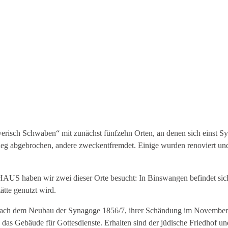
erisch ­Schwaben“ mit zunächst fünfzehn Orten, an denen sich einst Sy
rieg abgebrochen, an­dere zweckentfremdet. Einige wurden renoviert und
US haben wir zwei dieser Orte besucht: In Binswangen befindet sich
ätte genutzt wird.
. Nach dem Neubau der Synagoge 1856/7, ihrer Schändung im Novem­b
e das Gebäude für Gottesdienste. Erhalten sind der jüdische Friedhof u