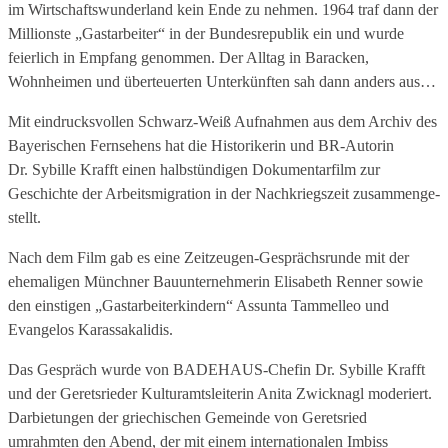
im Wirtschaftswunderland kein Ende zu nehmen. 1964 traf dann der
Millionste „Gast­arbeiter“ in der Bundesrepu­blik ein und wurde
feierlich in Empfang genommen. Der All­tag in Baracken,
Wohnheimen und überteuerten Unterkünf­ten sah dann anders aus…
Mit eindrucksvollen Schwarz-­Weiß­ Aufnahmen aus dem Archiv des
Bayerischen Fernse­hens hat die Historikerin und BR-­Autorin
Dr. Sybille Krafft einen halbstündigen Doku­mentarfilm zur
Geschichte der Arbeitsmigration in der Nachkriegszeit zusammenge­
stellt.
Nach dem Film gab es eine Zeitzeugen-Gesprächsrunde mit der
ehemaligen Münchner Bauunternehmerin Elisabeth Renner sowie
den einstigen „Gastarbeiterkindern“ Assunta Tammelleo und
Evangelos Karassakalidis.
Das Gespräch wurde von BADEHAUS-Chefin Dr. Sybille Krafft
und der Geretsrieder Kulturamtsleiterin Anita Zwicknagl moderiert.
Darbietungen der griechischen Gemeinde von Geretsried
umrahmten den Abend, der mit einem internationalen Imbiss