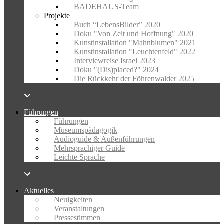
BADEHAUS-Team
Projekte
Buch “LebensBilder” 2020
Doku "Von Zeit und Hoffnung" 2020
Kunstinstallation "Mahnblumen" 2021
Kunstinstallation "Leuchtenfeld" 2022
Interviewreise Israel 2023
Doku "(Dis)placed?" 2024
Die Rückkehr der Föhrenwalder 2025
Führungen
Führungen
Museumspädagogik
Audioguide & Außenführungen
Mehrsprachiger Guide
Leichte Sprache
Aktuelles
Neuigkeiten
Veranstaltungen
Pressestimmen