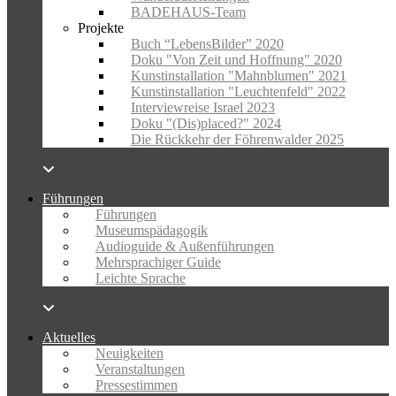
BADEHAUS-Team
Projekte
Buch “LebensBilder” 2020
Doku "Von Zeit und Hoffnung" 2020
Kunstinstallation "Mahnblumen" 2021
Kunstinstallation "Leuchtenfeld" 2022
Interviewreise Israel 2023
Doku "(Dis)placed?" 2024
Die Rückkehr der Föhrenwalder 2025
Führungen
Führungen
Museumspädagogik
Audioguide & Außenführungen
Mehrsprachiger Guide
Leichte Sprache
Aktuelles
Neuigkeiten
Veranstaltungen
Pressestimmen