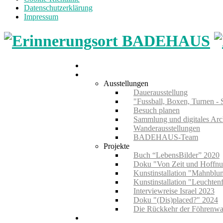
Datenschutzerklärung
Impressum
Home
Museum
Ausstellungen
Dauerausstellung
"Fussball, Boxen, Turnen - 
Besuch planen
Sammlung und digitales Arc
Wanderausstellungen
BADEHAUS-Team
Projekte
Buch “LebensBilder” 2020
Doku "Von Zeit und Hoffn
Kunstinstallation "Mahnbl
Kunstinstallation "Leuchten
Interviewreise Israel 2023
Doku "(Dis)placed?" 2024
Die Rückkehr der Föhrenwa
Führungen