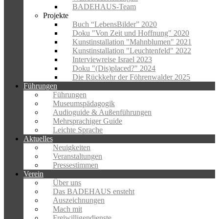
BADEHAUS-Team
Projekte
Buch “LebensBilder” 2020
Doku "Von Zeit und Hoffnung" 2020
Kunstinstallation "Mahnblumen" 2021
Kunstinstallation "Leuchtenfeld" 2022
Interviewreise Israel 2023
Doku "(Dis)placed?" 2024
Die Rückkehr der Föhrenwalder 2025
Führungen
Führungen
Museumspädagogik
Audioguide & Außenführungen
Mehrsprachiger Guide
Leichte Sprache
Aktuelles
Neuigkeiten
Veranstaltungen
Pressestimmen
Verein
Über uns
Das BADEHAUS ensteht
Auszeichnungen
Mach mit
Freiwilligendienste