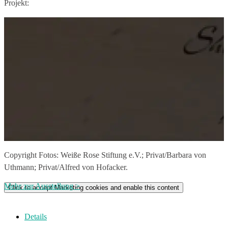
Projekt:
Copyright Fotos: Weiße Rose Stiftung e.V.; Privat/Barbara von
Uthmann; Privat/Alfred von Hofacker.
Mehr zur Ausstellung >
Click to accept Marketing cookies and enable this content
Details