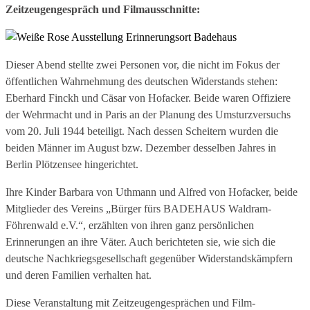
Zeitzeugengespräch und Filmausschnitte:
Dieser Abend stellte zwei Personen vor, die nicht im Fokus der
öffentlichen Wahrnehmung des deutschen Widerstands stehen:
Eberhard Finckh und Cäsar von Hof­acker. Beide waren Offiziere
der Wehrmacht und in Paris an der Planung des Umsturz­versuchs
vom 20. Juli 1944 be­teiligt. Nach dessen Scheitern wurden die
beiden Männer im August bzw. Dezember desselben Jahres in
Berlin­ Plötzensee hingerichtet.
Ihre Kinder Barbara von Uthmann und Alfred von Hofacker, beide
Mitglieder des Vereins „Bürger fürs BADEHAUS Waldram­-
Föhrenwald e.V.“, erzählten von ihren ganz persönlichen
Erinnerungen an ihre Väter. Auch berichteten sie, wie sich die
deutsche Nach­kriegsgesellschaft gegenüber Widerstandskämpfern
und deren Familien verhalten hat.
Diese Veranstaltung mit Zeit­zeugengesprächen und Film­