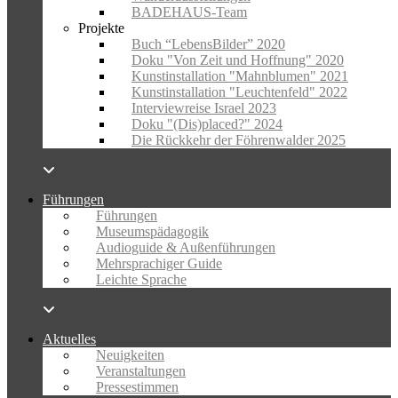
BADEHAUS-Team
Projekte
Buch “LebensBilder” 2020
Doku "Von Zeit und Hoffnung" 2020
Kunstinstallation "Mahnblumen" 2021
Kunstinstallation "Leuchtenfeld" 2022
Interviewreise Israel 2023
Doku "(Dis)placed?" 2024
Die Rückkehr der Föhrenwalder 2025
Führungen
Führungen
Museumspädagogik
Audioguide & Außenführungen
Mehrsprachiger Guide
Leichte Sprache
Aktuelles
Neuigkeiten
Veranstaltungen
Pressestimmen