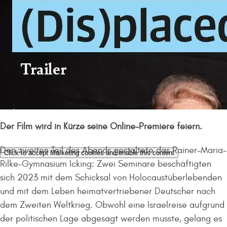
Der Film wird in Kürze seine Online-Premiere feiern.
Den zweiten Teil des Abends gestaltete das Rainer-Maria-
Click to accept Marketing cookies and enable this content
Rilke-Gymnasium Icking: Zwei Seminare beschäftigten
sich 2023 mit dem Schicksal von Holocaustüberlebenden
und mit dem Leben heimatvertriebener Deutscher nach
dem Zweiten Weltkrieg. Obwohl eine Israelreise aufgrund
der politischen Lage abgesagt werden musste, gelang es