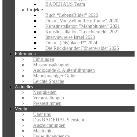
BADEHAUS-Team
Projekte
Buch “LebensBilder” 2020
Doku "Von Zeit und Hoffnung" 2020
Kunstinstallation "Mahnblumen" 2021
Kunstinstallation "Leuchtenfeld" 2022
Interviewreise Israel 2023
Doku "(Dis)placed?" 2024
Die Rückkehr der Föhrenwalder 2025
Führungen
Führungen
Museumspädagogik
Audioguide & Außenführungen
Mehrsprachiger Guide
Leichte Sprache
Aktuelles
Neuigkeiten
Veranstaltungen
Pressestimmen
Verein
Über uns
Das BADEHAUS ensteht
Auszeichnungen
Mach mit
Freiwilligendienste