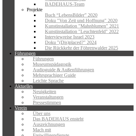
BADEHAUS-Team
Projekte
Buch “LebensBilder” 2020
Doku "Von Zeit und Hoffnung" 2020
Kunstinstallation "Mahnblumen" 2021
Kunstinstallation "Leuchtenfeld" 2022
Interviewreise Israel 2023
Doku "(Dis)placed?" 2024
Die Rückkehr der Föhrenwalder 2025
Führungen
Führungen
Museumspädagogik
Audioguide & Außenführungen
Mehrsprachiger Guide
Leichte Sprache
Aktuelles
Neuigkeiten
Veranstaltungen
Pressestimmen
Verein
Über uns
Das BADEHAUS ensteht
Auszeichnungen
Mach mit
Freiwilligendienste